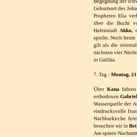
Begegnung der schw
Geburtsort des Joha
Propheten Elia ve
über die Bucht vo
Hafenstadt
Akko,
spielte. Noch heut
gilt als die orient
nächsten vier Näch
in Galiläa.
7. Tag -
Montag, 21
Ü
ber
Kana
fahren 
orthodoxen
Gabrie
Wasserquelle der A
eindrucksvolle fra
Nachbarkirche fei
besuchen wir in
Bet
Am späten Nachmitt