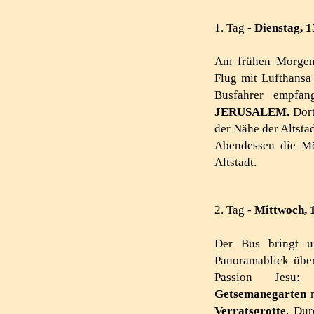
1. Tag -
Dienstag
,
1
Am frühen Morgen 
Flug mit Lufthansa
Busfahrer empfan
JERUSALEM.
Dort
der Nähe der Altsta
Abendessen die Mö
Altstadt.
2. Tag -
Mittwoch, 1
Der Bus bringt 
Panoramablick übe
Passion Jes
Getsemanegarten
m
Verratsgrotte
. Du