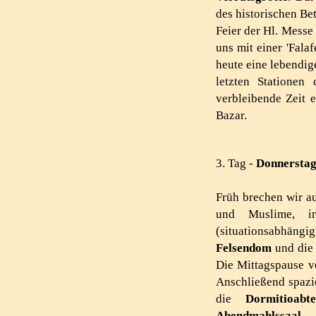
des historischen Be
Feier der Hl. Mess
uns mit einer 'Falaf
heu­te eine lebendig
letzten Statione
verbleibende Zeit 
Bazar.
3. Tag -
Donnerstag
Früh brechen wir 
und Muslime,
i
(situationsabhän
Felsendom
und di
Die Mittagspause v
Anschließend spazi
die
Dor­mitioab
Abendmahlssaal.