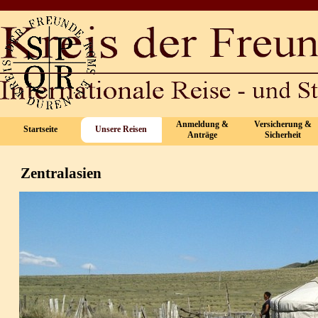
Direkt zum Seiteninhalt
Anmeldung &
Versicherung &
Startseite
Unsere Reisen
▼
▼
Anträge
Sicherheit
Zentralasien