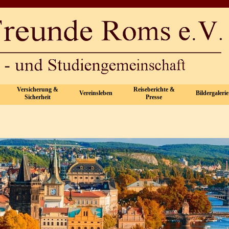
Menü überspringen
Versicherung &
Reiseberichte &
Vereinsleben
Bildergalerie
▼
▼
▼
▼
Sicherheit
Presse