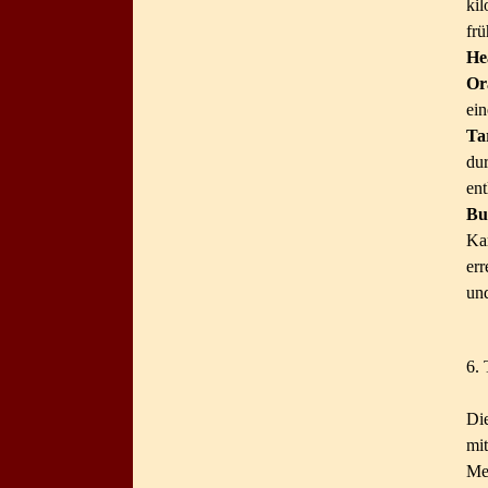
Teilen
ki
fr
He
Or
ei
Ta
du
ent
Bu
Ka
er
un
6. 
Die
mi
Me