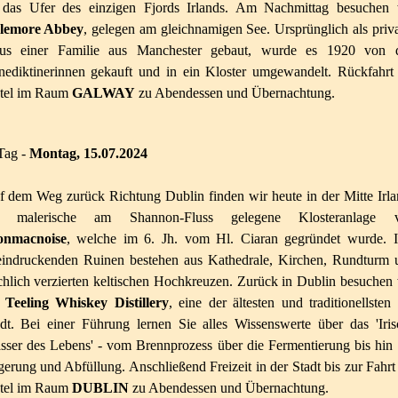
 das Ufer des einzigen Fjords Irlands. Am Nachmittag besuchen 
lemore Abbey
, gelegen am gleichnamigen See. Ursprünglich als priva
us einer Familie aus Manchester gebaut, wurde es 1920 von 
nediktinerinnen gekauft und in ein Kloster umgewandelt. Rückfahrt 
tel im Raum
GALWAY
zu Abendessen und Übernachtung.
Tag -
Montag,
15.07.2024
 dem Weg zurück Richtung Dublin finden wir heute in der Mitte Irla
e malerische am Shannon-Fluss gelegene Klosteranlage 
onmacnoise
, welche im 6. Jh. vom Hl. Ciaran gegründet wurde. I
eindruckenden Ruinen bestehen aus Kathedrale, Kirchen, Rundturm 
chlich verzierten keltischen Hochkreuzen. Zurück in Dublin besuchen 
e
Teeling Whiskey Distillery
, eine der ältesten und traditionellsten
dt. Bei einer Führung lernen Sie alles Wissenswerte über das 'Iris
ser des Lebens' - vom Brennprozess über die Fermentierung bis hin 
erung und Abfüllung. Anschließend Freizeit in der Stadt bis zur Fahrt
tel im Raum
DUBLIN
zu Abendessen und Übernachtung.