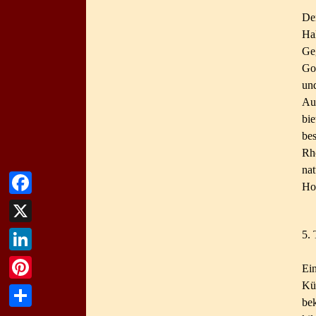
De
Hal
Ge
Gol
un
Au
bi
be
Rh
nat
Ho
Facebook
X
5. 
LinkedIn
Ei
Kü
Pinterest
bek