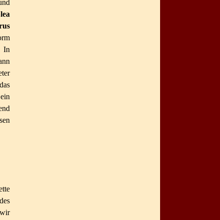
und
lea
rus
orm
 In
ann
eter
das
ein
end
sen
ette
des
wir