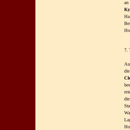
an
Ky
Ha
Be
Ho
7. 
Auf
di
Cl
be
rei
di
Sta
Was
Lag
Ho