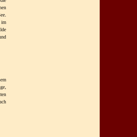
 die
hen
ee.
 im
lde
und
dem
ge,
ten
ach