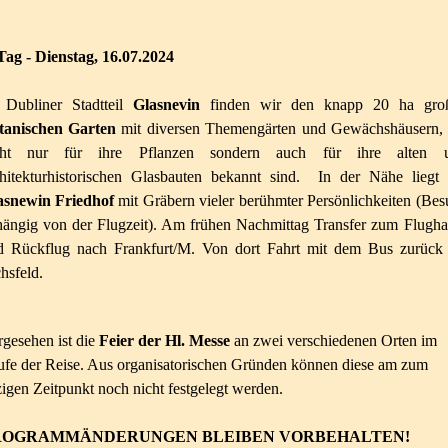
 Tag - Dienstag, 16.07.2024
 Dubliner Stadtteil
Glasnevin
finden wir den knapp 20 ha gro
tanischen Garten
mit diversen Themengärten und Gewächshäusern, 
cht nur für ihre Pflanzen sondern auch für ihre alten 
chitekturhistorischen Glasbauten bekannt sind. In der Nähe liegt 
asnewin Friedhof
mit Gräbern vieler berühmter Persönlichkeiten (Bes
hängig von der Flugzeit). Am frühen Nachmittag Transfer zum Flugha
d Rückflug nach Frankfurt/M. Von dort Fahrt mit dem Bus zurück 
hsfeld.
gesehen ist die
Feier der Hl. Messe
an zwei verschiedenen Orten im
fe der Reise. Aus organisatorischen Gründen können diese am zum
zigen Zeitpunkt noch nicht festgelegt werden.
ROGRAMMÄNDERUNGEN BLEIBEN VORBEHALTEN!