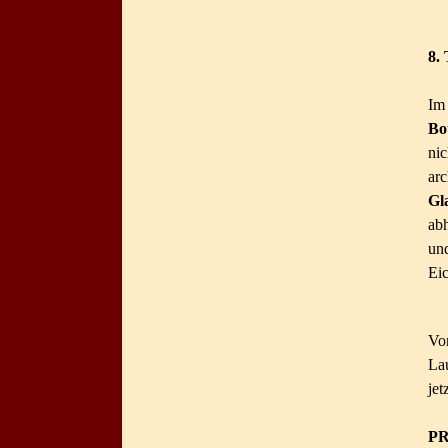
8.
Im
Bo
ni
ar
Gl
ab
un
Eic
Vor
Lau
jet
P