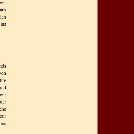
wir
tes
den
ins
nds
von
hre
und
wir
 der
che
zur
 ins