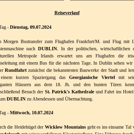
Reiseverlauf
Tag -
Dienstag, 09.07.2024
 Morgen Bustransfer zum Flughafen Frankfurt/M. und Flug mit 
nienmaschine nach
DUBLIN
. In der politischen, wirtschaftlichen 
lturellen Metropole Irlands erwartet uns am Flughafen die iris
seleitung mit einem Bus für die nächsten Tage. In Dublin sehen wir 
ner
Rundfahrt
zunächst die bekanntesten Bauwerke der Stadt und ler
 einem kurzen Spaziergang das
Georgianische Viertel
mit sei
eganten Häusern aus dem 18. Jh. und den bunten Türen kenn
schließend Besuch der
St. Patrick's Kathedrale
und Fahrt ins Hotel
aum
DUBLIN
zu Abendessen und Übernachtung.
Tag -
Mittwoch,
10.07.2024
rch die Heidehügel der
Wicklow Mountains
geht es ins einsame Tal 