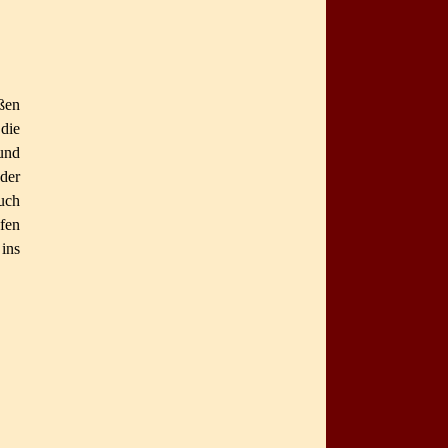
ßen
die
und
der
uch
fen
ins