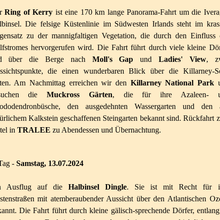
r
Ring of Kerry
ist eine 170 km lange Panorama-Fahrt um die Ivera
binsel. Die felsige Küstenlinie im Südwesten Irlands steht im kras
gensatz zu der mannigfaltigen Vegetation, die durch den Einfluss 
fstromes hervorgerufen wird. Die Fahrt führt durch viele kleine Dör
d über die Berge nach
Moll's Gap
und
Ladies' View
, z
ssichtspunkte, die einen wunderbaren Blick über die Killarney-S
eten. Am Nachmittag erreichen wir den
Killarney National Park
u
suchen die
Muckross Gärten
, die für ihre Azaleen- 
ododendronbüsche, den ausgedehnten Wassergarten und den 
ürlichem Kalkstein geschaffenen Steingarten bekannt sind. Rückfahrt 
tel in
TRALEE
zu Abendessen und Übernachtung.
Tag -
Samstag, 13.07.2024
n Ausflug auf die
Halbinsel Dingle
. Sie ist mit Recht für i
stenstraßen mit atemberaubender Aussicht über den Atlantischen Oz
annt. Die Fahrt führt durch kleine gälisch-sprechende Dörfer, entlan