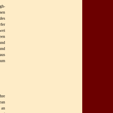
gh-
sen
des
fer
wei
een
nd
und
aus
zum
hre
ean
g an