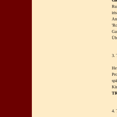
Gl
Ru
ir
An
'R
Ga
Üb
3. 
He
Pr
sp
Ki
T
4. 