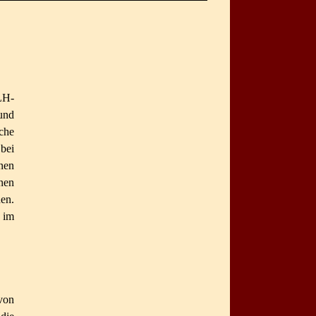
LH-
und
che
bei
nen
nen
en.
 im
von