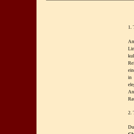
1. 
Am
Li
ku
Rei
ei
in
el
An
R
2. 
Du