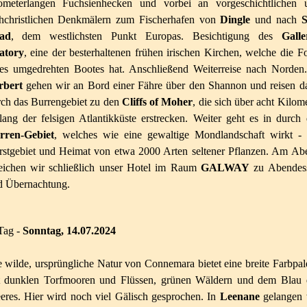
lometerlangen Fuchsienhecken und vorbei an vorgeschichtlichen 
ühchristlichen Denkmälern zum Fischerhafen von
Dingle
und nach
S
ad
, dem westlichsten Punkt Europas. Besichtigung des
Galle
atory
, eine der besterhaltenen frühen irischen Kirchen, welche die F
nes umgedrehten Bootes hat. Anschließend Weiterreise nach Norden.
rbert
gehen wir an Bord einer Fähre über den Shannon und reisen d
rch das Burrengebiet zu den
Cliffs of Moher
, die sich über acht Kilom
lang der felsigen Atlantikküste erstrecken. Weiter geht es in durch 
rren-Gebiet
, welches wie eine gewaltige Mondlandschaft wirkt - 
rstgebiet und Heimat von etwa 2000 Arten seltener Pflanzen. Am Ab
reichen wir schließlich unser Hotel im Raum
GALWAY
zu Abendes
d Übernachtung.
Tag -
Sonntag, 14.07.2024
 wilde, ursprüngliche Natur von Connemara bietet eine breite Farbpal
t dunklen Torfmooren und Flüssen, grünen Wäldern und dem Blau 
eres. Hier wird noch viel Gälisch gesprochen. In
Leenane
gelangen 