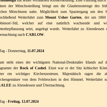
endalough
mit seiner verfallenen Klostersiedlung. Eine Führung durch
inen der Mönchssiedlung bringt uns die Glaubensstrenge des frü
ischen Mönchtums nahe. Möglichkeit zum Spaziergang um den S
schließend Weiterfahrt zum
Mount Usher Garten
, der um 1860
obinson'-Stil, welcher auf eine natürlich wachsende und wi
rtenbepflanzung setzt, angelegt wurde. Weiterfahrt zu Abendessen 
ernachtung nach
CARLOW
.
Tag - Donnerstag,
11.07
.2024
ute steht eines der wichtigsten National-Denkmäler Irlands auf 
ogramm: der
Rock of Cashel
. Einst war er der Sitz keltischer Köni
äter ein wichtiges Kirchenzentrum. Majestätisch ragen die al
rchengemäuer von dem Felsbrocken in den Himmel. Weiterfahrt n
RALEE
zu Abendessen und Übernachtung.
Tag -
Freitag, 12.07.2024