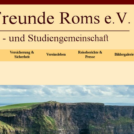
Menü überspringen
Versicherung &
Reiseberichte &
Vereinsleben
Bildergalerie
▼
▼
▼
▼
Sicherheit
Presse