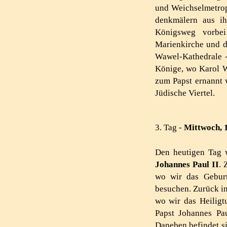
und Weichsel­metro
denk­mälern aus ih
Königsweg vorbe
Marienkirche und d
Wawel-Kathedrale 
Könige, wo Karol W
zum Papst ernannt 
Jüdische Viertel.
3. Tag -
Mittwoch, 
Den heutigen Tag
Johannes Paul II
. 
wo wir das Geburt
besuchen. Zurück i
wo wir das Heiligt
Papst Johannes Pau
Daneben befindet si