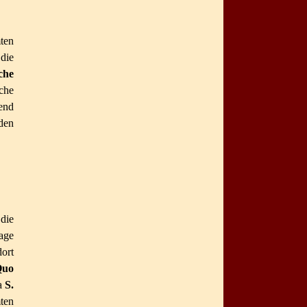
ten
die
che
che
end
den
 die
age
dort
Quo
ka
S.
ten