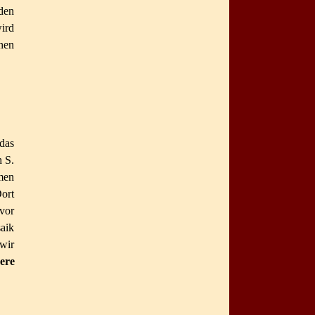
den
wird
hen
das
h S.
mmen
ort
vor
aik
wir
ere