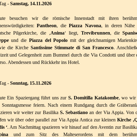
Tag -
Samstag,
14.11.2026
ute besuchen wir die römische Innenstadt mit ihren berühm
henswürdigkeiten:
Pan­theon
, die
Piazza Navona
, in deren Nähe 
tsche Pilgerkirche, die ‚
Anima
‘ liegt,
Trevi­brunnen
, die
Spanis
eppe
und die
Piazza del Popolo
mit der gleich­namigen Marienkir
wie die Kirche
Santissime Stimmate di San Francesco
. Anschließ
eizeit und Gelegenheit zum Bummel durch die Via Condotti und über 
rso. Abendessen und Rückkehr ins Hotel.
Tag -
Sonntag, 15.11.2026
ute Ein Spaziergang führt uns zur
S. Domitilla Katakombe
, wo wir
. Sonntagsmesse feiern. Nach einem Rundgang durch die Gräberanl
zieren wir weiter zur Basilika
S. Sebastiano
an der Via Appia. Von 
fen wir über oder parallel zur Via Appia Antica zur kleinen
Kirche ‚
is ‘
. Am Nachmittag spazieren wir hinauf auf den Aventin zur Basili
bina
und zum Sitz des Malteserordens mit dem berühm