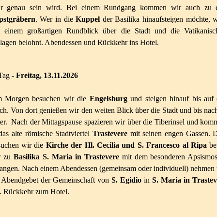
hr genau sein wird. Bei einem Rundgang kommen wir auch zu 
pstgräbern
. Wer in die
Kup­pel
der Basilika hinaufsteigen möchte, 
t einem großartigen Rund­blick über die Stadt und die Vatikani­sc
lagen belohnt. Abendessen und Rückkehr ins Hotel.
Tag -
Freitag, 13.11.2026
 Morgen besuchen wir die
Engelsburg
und steigen hinauf bis auf 
h. Von dort genießen wir den weiten Blick über die Stadt und bis nac
er. Nach der Mittagspause spazieren wir über die Tiberinsel und ko
das alte römische Stadtviertel
Trastevere
mit seinen engen Gassen. D
suchen wir die
Kirche der Hl. Cecilia und S. Fran
cesco al Ripa
be
r zu
Basilika S. Maria in Trastevere
mit dem besonderen Apsismos
langen. Nach einem Abendessen (gemeinsam oder individuell) nehmen 
 Abendgebet der Gemeinschaft von
S. Egidio
in
S. Maria in
Trastev
l. Rückkehr zum Hotel.