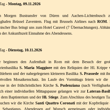
Tag
- Montag, 09.11.2026
 Morgen Bustransfer von Düren und Aachen-Lichtenbusch 
ughafen Brüssel Zaventem. Flug mit Brussels Airlines nach
ROM
.
mischer Bus bringt uns zum Hotel Caravel (7 Übernachtungen). Abhän
n der Ankunftszeit Einnahme des Abendessens.
Tag -
Diens
ta
g,
10.11.2026
r beginnen den Aufenthalt in Rom mit dem Besuch der gro
rienbasilika
S. Maria Maggiore
mit den Reliquien der Hl. Krippe 
thlehem und der nahegelegenen kleineren Basilika
S. Prassede
mit i
rtvollen Mosaikenschatz. Im Laufe des Vormittags feiern wir die 
sse in der frühchristlichen Kirche
S. Pudenziana
(nach Verfügbarke
ch einer individuellen Mittagspause gelangen wir zur
Lateran-Basil
t dem Baptisterium und der
Hl. Stiege
. Zum Abschluss des heutigen T
suchen wir die Kirche
Santi Quattro Coronati
mit der Kopfreliquie
. Sebastianus. Abendessen auf Wunsch gemeinsam oder individue