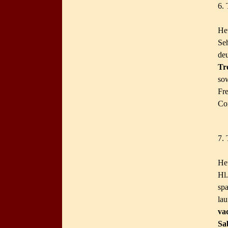
6. 
He
Se
deu
Tr
so
Fr
Co
7. 
He
Hl
spa
lau
vad
Sa