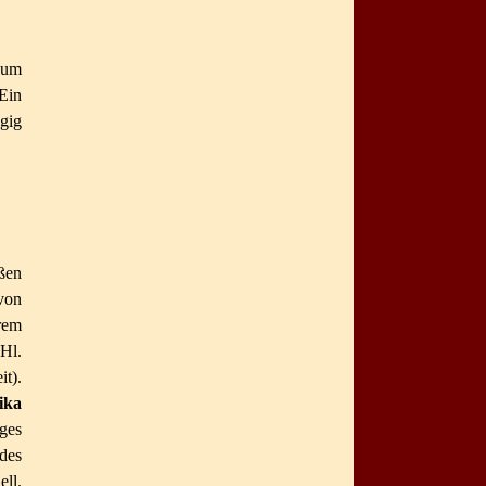
zum
 Ein
gig
ßen
von
hrem
Hl.
it).
ika
ages
 des
ll.