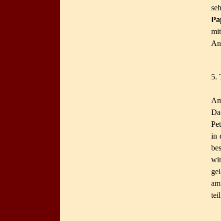
se
Pa
mi
An
5. 
Am
Dac
Pet
in 
be
wi
ge
am
tei