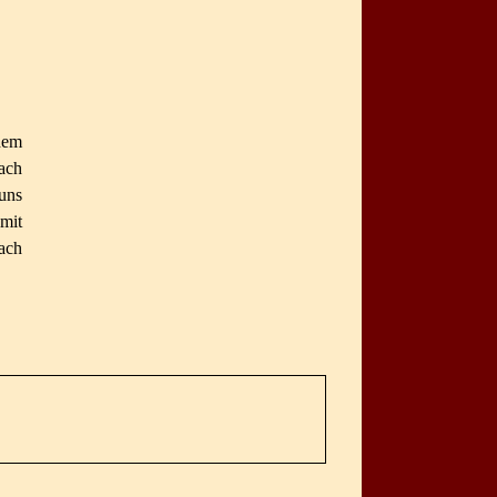
dem
ach
uns
mit
nach