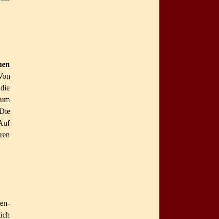
hen
Von
die
orum
Die
Auf
ren
ten­
lich