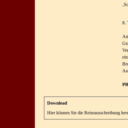
‚Sc
8. 
Am
Gr
Ve
ei
Bru
Aa
P
Download
Hier können Sie die Reiseausschreibung her