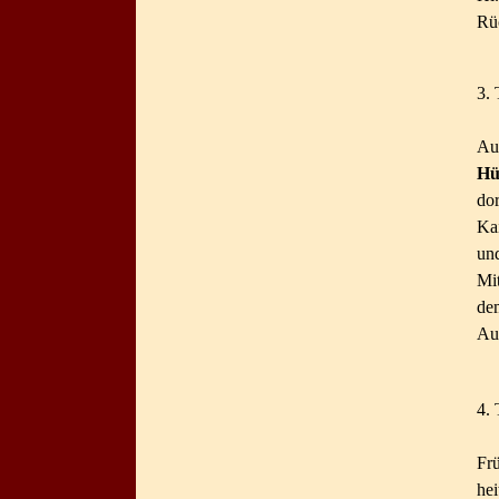
Rüc
3. 
Au
Hü
do
Kai
un
Mi
de
Au
4. 
Frü
hei