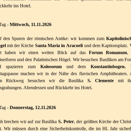
kkehr ins Hotel.
Tag -
Mittwoch
, 11.11.2026
f den Spuren der römischen Antike: wir kommen zum
Kapitolinisc
gel
mit der Kirche
Santa Maria in
Aracoeli
und dem Kaptionsplatz. 
rt haben wir einen weiten Blick auf das
Forum Romanum
, 
serforen und den Palatinischen Hügel. Wir besuchen Basiliken am F
d spazieren zum
Kolosseum
und dem
Konstantinbogen.
ttagspause machen wir in der Nähe des flavischen Amphitheaters. 
m Rückweg besuchen wir die Basilika
S. Clemente
mit ih
sgrabungen. Abendessen und Rückkehr ins Hotel.
Tag -
Donnerstag, 12.11.2026
h brechen wir auf zur Basilika
S. Peter
, der größten Kirche der Chris
t. Wir müssen durch eine Sicherheitskontrolle, die im Hl. Jahr sicher