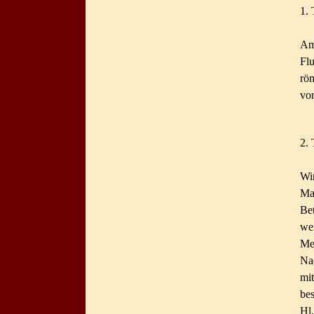
1. 
Am
Fl
rö
vo
2. 
Wi
Ma
Be
we
Me
Na
mi
be
Hl