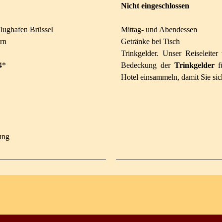
Nicht eingeschlossen
lughafen Brüssel
Mittag- und Abendessen
rn
Getränke
bei Tisch
Trinkgelder.
Unser
Reiseleite
4*
Bedeckung der
Trinkgelder
fü
Hotel einsammeln, damit Sie si
tung