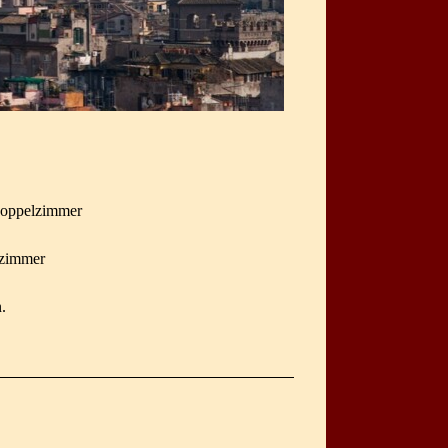
Doppelzimmer
lzimmer
.