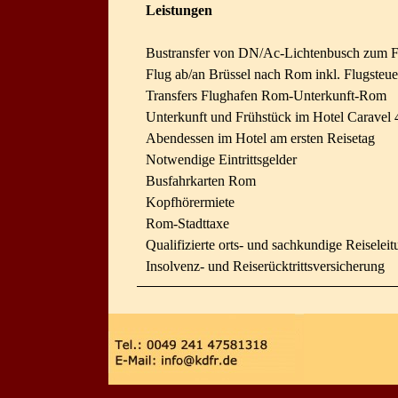
Leistungen
Bustransfer von DN/Ac-Lichtenbusch zum F
Flug ab/an Brüssel nach Rom inkl. Flugsteue
Transfers Flughafen Rom-Unterkunft-Rom
Unter­kunft und Frühstück im Hotel Caravel 
Abendessen im Hotel am ersten Reisetag
Notwendige Eintrittsgelder
Busfahrkarten Rom
Kopfhörermiete
Rom-Stadttaxe
Quali­fi­zierte orts- und sachkundige Reise­lei­
Inso­l­venz- und Reise­­rück­tritts­­ver­siche­­rung